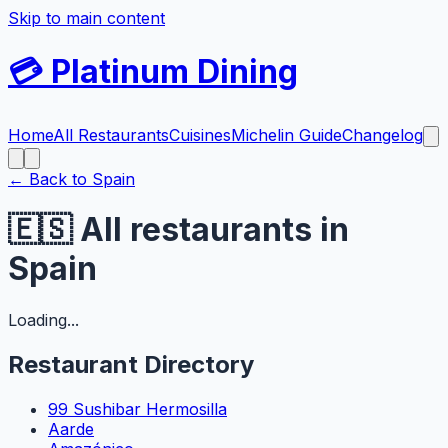
Skip to main content
💳
Platinum Dining
Home
All Restaurants
Cuisines
Michelin Guide
Changelog
← Back to
Spain
🇪🇸
All restaurants in
Spain
Loading...
Restaurant Directory
99 Sushibar Hermosilla
Aarde